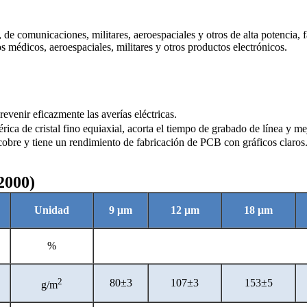
 de comunicaciones, militares, aeroespaciales y otros de alta potencia, f
s médicos, aeroespaciales, militares y otros productos electrónicos.
venir eficazmente las averías eléctricas.
ca de cristal fino equiaxial, acorta el tiempo de grabado de línea y mej
de cobre y tiene un rendimiento de fabricación de PCB con gráficos claros
2000)
Unidad
9 μm
12 μm
18 μm
%
2
80±3
107±3
153±5
g/m