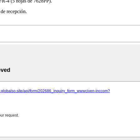
o FR-4 (5 hojas de 7628PP).
a de recepción.