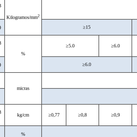
3
2
Kilogramos/mm
)
≥15
3
≥5.0
≥6.0
%
)
≥6.0
micras
3
kg/cm
≥0,77
≥0,8
≥0,9
%