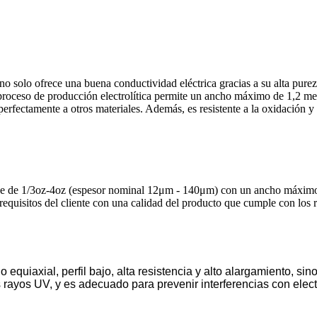
o ofrece una buena conductividad eléctrica gracias a su alta pureza,
 proceso de producción electrolítica permite un ancho máximo de 1,2 me
fectamente a otros materiales. Además, es resistente a la oxidación y la
aje de 1/3oz-4oz (espesor nominal 12μm - 140μm) con un ancho máximo 
equisitos del cliente con una calidad del producto que cumple con los r
no equiaxial, perfil bajo, alta resistencia y alto alargamiento, 
s rayos UV, y es adecuado para prevenir interferencias con elect