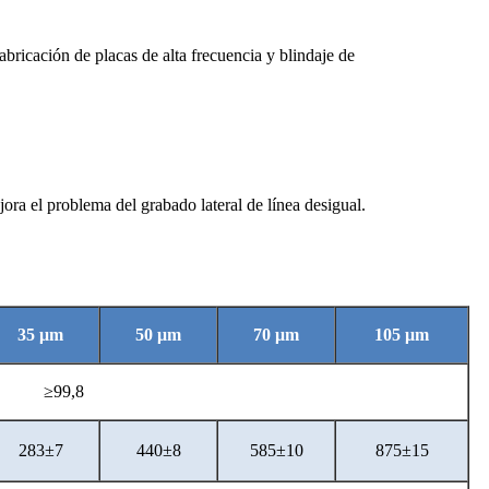
abricación de placas de alta frecuencia y blindaje de
ora el problema del grabado lateral de línea desigual.
.
35 μm
50 μm
70 μm
105 μm
≥99,8
283±7
440±8
585±10
875±15