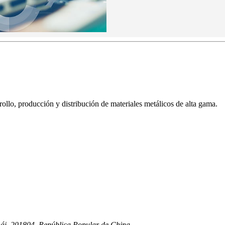
llo, producción y distribución de materiales metálicos de alta gama.
hái, 201804, República Popular de China