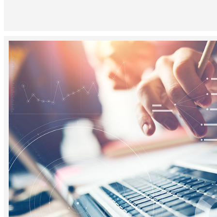
Valores
Basados ​​​​en la virtud, reflejaremos nuestro valor con innovació
Nos centramos en cultivar y promover a nuestros empleados con
espíritu de equipo; con actividades de ahorro de energía, mejora d
competitividad de las empresas; con el objetivo de terminar la tarea