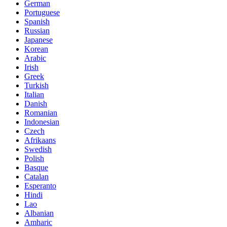
German
Portuguese
Spanish
Russian
Japanese
Korean
Arabic
Irish
Greek
Turkish
Italian
Danish
Romanian
Indonesian
Czech
Afrikaans
Swedish
Polish
Basque
Catalan
Esperanto
Hindi
Lao
Albanian
Amharic