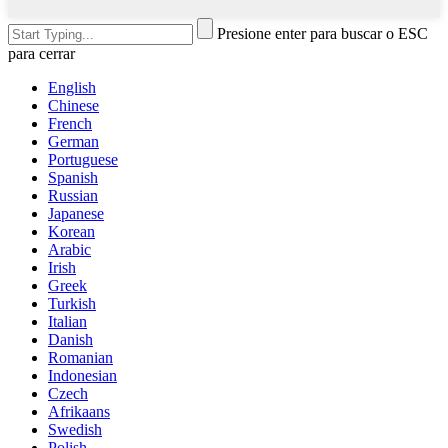
Presione enter para buscar o ESC
para cerrar
English
Chinese
French
German
Portuguese
Spanish
Russian
Japanese
Korean
Arabic
Irish
Greek
Turkish
Italian
Danish
Romanian
Indonesian
Czech
Afrikaans
Swedish
Polish