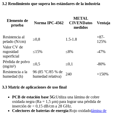
3.2 Rendimiento que supera los estándares de la industria
METAL
Elemento de
Norma IPC-4562
CIVEN
Datos
Ventaja
prueba
medidos
Resistencia al
+87-
≥0,8
1.5-1.8
pelado (N/cm)
125%
Valor CV de
rugosidad
≤15%
≤8%
-47%
superficial
Pérdida de polvo
≤0,5
≤0,1
-80%
(mg/m²)
Resistencia a la
96 (85 °C/85 % de
240
+150%
humedad (h)
humedad relativa)
3.3 Matriz de aplicaciones de uso final
PCB de estación base 5G
:Utiliza una lámina de cobre
oxidada negra (Ra = 1,5 μm) para lograr una pérdida de
inserción de < 0,15 dB/cm a 28 GHz.
Colectores de baterías de energía
:Rojo oxidado
lámina de