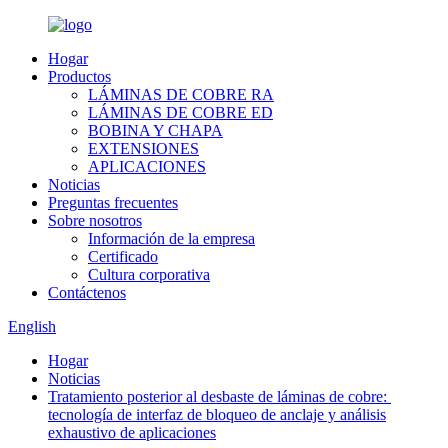
Hogar
Productos
LÁMINAS DE COBRE RA
LÁMINAS DE COBRE ED
BOBINA Y CHAPA
EXTENSIONES
APLICACIONES
Noticias
Preguntas frecuentes
Sobre nosotros
Información de la empresa
Certificado
Cultura corporativa
Contáctenos
English
Hogar
Noticias
Tratamiento posterior al desbaste de láminas de cobre: ​​
tecnología de interfaz de bloqueo de anclaje y análisis
exhaustivo de aplicaciones