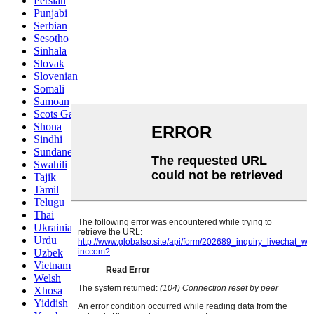
Persian
Punjabi
Serbian
Sesotho
Sinhala
Slovak
Slovenian
Somali
Samoan
Scots Gaelic
Shona
Sindhi
Sundanese
Swahili
Tajik
Tamil
Telugu
Thai
Ukrainian
Urdu
Uzbek
Vietnamese
Welsh
Xhosa
Yiddish