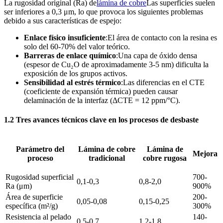
La rugosidad original (Ra) de
lámina de cobre
Las superficies suelen
ser inferiores a 0,3 μm, lo que provoca los siguientes problemas
debido a sus características de espejo:
Enlace físico insuficiente
:El área de contacto con la resina es
solo del 60-70% del valor teórico.
Barreras de enlace químico
:Una capa de óxido densa
(espesor de Cu₂O de aproximadamente 3-5 nm) dificulta la
exposición de los grupos activos.
Sensibilidad al estrés térmico
:Las diferencias en el CTE
(coeficiente de expansión térmica) pueden causar
delaminación de la interfaz (ΔCTE = 12 ppm/°C).
1.2 Tres avances técnicos clave en los procesos de desbaste
Parámetro del
Lámina de cobre
Lámina de
Mejora
proceso
tradicional
cobre rugosa
Rugosidad superficial
700-
0,1-0,3
0,8-2,0
Ra (μm)
900%
Área de superficie
200-
0,05-0,08
0,15-0,25
específica (m²/g)
300%
Resistencia al pelado
140-
0,5-0,7
1.2-1.8