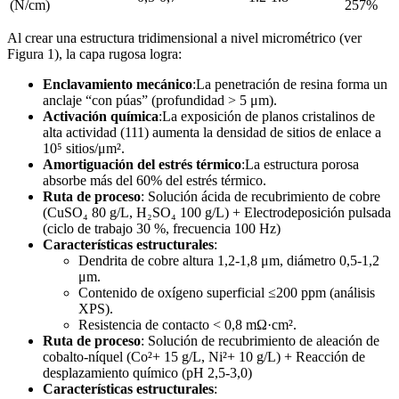
(N/cm)
257%
Al crear una estructura tridimensional a nivel micrométrico (ver
Figura 1), la capa rugosa logra:
Enclavamiento mecánico
:La penetración de resina forma un
anclaje “con púas” (profundidad > 5 μm).
Activación química
:La exposición de planos cristalinos de
alta actividad (111) aumenta la densidad de sitios de enlace a
10⁵ sitios/μm².
Amortiguación del estrés térmico
:La estructura porosa
absorbe más del 60% del estrés térmico.
Ruta de proceso
: Solución ácida de recubrimiento de cobre
(CuSO₄ 80 g/L, H₂SO₄ 100 g/L) + Electrodeposición pulsada
(ciclo de trabajo 30 %, frecuencia 100 Hz)
Características estructurales
:
Dendrita de cobre altura 1,2-1,8 μm, diámetro 0,5-1,2
μm.
Contenido de oxígeno superficial ≤200 ppm (análisis
XPS).
Resistencia de contacto < 0,8 mΩ·cm².
Ruta de proceso
: Solución de recubrimiento de aleación de
cobalto-níquel (Co²+ 15 g/L, Ni²+ 10 g/L) + Reacción de
desplazamiento químico (pH 2,5-3,0)
Características estructurales
: