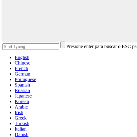
Presione enter para buscar o ESC par
English
Chinese
French
German
Portuguese
Spanish
Russian
Japanese
Korean
Arabic
Irish
Greek
Turkish
Italian
Danish