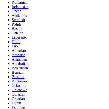
Romanian
Indonesian
Czech
Afrikaans
Swedish
Polish
Basque
Catalan
Esperanto
Hindi
Lao
Albanian
Amharic
Armenian
Azerbaijani
Belarusian
Bengali
Bosnian
Bulgarian
Cebuano
Chichewa
Corsican
Croatian
Dutch
Estonian