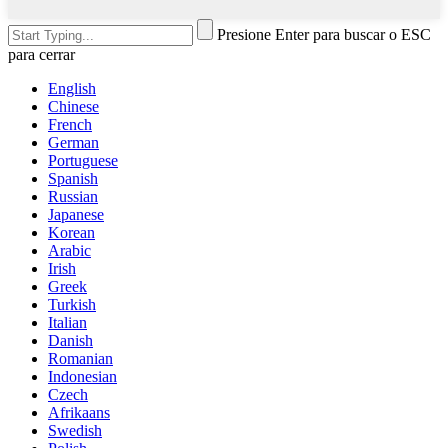
Presione Enter para buscar o ESC
para cerrar
English
Chinese
French
German
Portuguese
Spanish
Russian
Japanese
Korean
Arabic
Irish
Greek
Turkish
Italian
Danish
Romanian
Indonesian
Czech
Afrikaans
Swedish