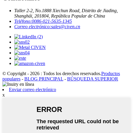
Taller 2-2, No.1888 Xiechun Road, Distrito de Jiading,
Shanghái, 201804, República Popular de China
Teléfono:
0086-021-5635-1345
Correo electrónico:
sales@civen.cn
© Copyright - 2026 : Todos los derechos reservados.
Productos
populares
-
BLOG PRINCIPAL
-
BÚSQUEDA SUPERIOR
Enviar correo electrónico
x