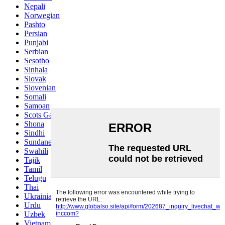
Nepali
Norwegian
Pashto
Persian
Punjabi
Serbian
Sesotho
Sinhala
Slovak
Slovenian
Somali
Samoan
Scots Gaelic
Shona
Sindhi
Sundanese
Swahili
Tajik
Tamil
Telugu
Thai
Ukrainian
Urdu
Uzbek
Vietnamese